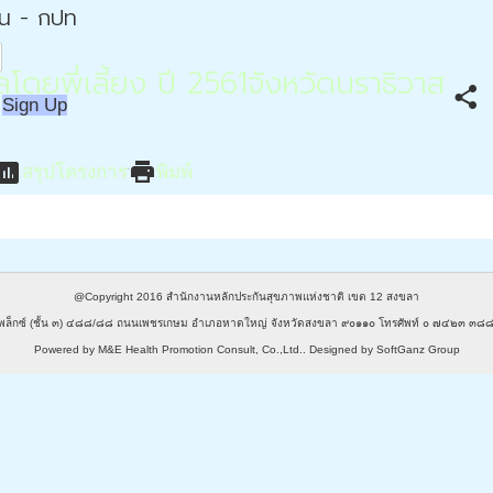
่น - กปท
ยพี่เลี้ยง ปี 2561จังหวัดนราธิวาส
share
Sign Up
ssessment
print
สรุปโครงการ
พิมพ์
@Copyright 2016
สำนักงานหลักประกันสุขภาพแห่งชาติ เขต 12 สงขลา
พล็กซ์ (ชั้น ๓) ๔๘๘/๘๘ ถนนเพชรเกษม อำเภอหาดใหญ่ จังหวัดสงขลา ๙๐๑๑๐ โทรศัพท์ ๐ ๗๔๒๓ 
Powered by
M&E Health Promotion Consult, Co.,Ltd.
. Designed by
SoftGanz Group