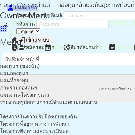
กองทุนสุขภาพตำบล - กองทุนหลักประกันสุขภาพท้องถิ
person
มุมสมาชิก
Owner Menu
ชื่อสมาชิก หรือ อีเมล์
โครงการสนับสนุนกองทุนสุขภาพตำบลโด
รหัสผ่าน
directions_run
apps
สปสช. เขต 12
home
Menu
login
หน้าหลัก
เข้าสู่ระบบ
find_in_page
event
attach_money
assignment
a
person_add
restore
รายละเอียด
ปฏิทิน
การเงินโครงการ
กิจกรรม
สมัครสมาชิก
ลืมรหัสผ่าน?
หน้าแรก
กองทุนฯ
บันทึกเจ้าหน้าที่
กองทุนฯ (ของฉัน)
แผนกองทุนฯ
แผนที่กองทุน
ภาพรวมกองทุนฯ
อาคารสยามนครินทร์ คอมเ
แผนงาน-โครงการเด่น
รายงานสรุปสถานการณ์จำแนกตามแผนงาน
โครงการ
โครงการในความรับผิดชอบของฉัน
โครงการที่อยู่ระหว่างการพัฒนา
โครงการติดตามและประเมินผล