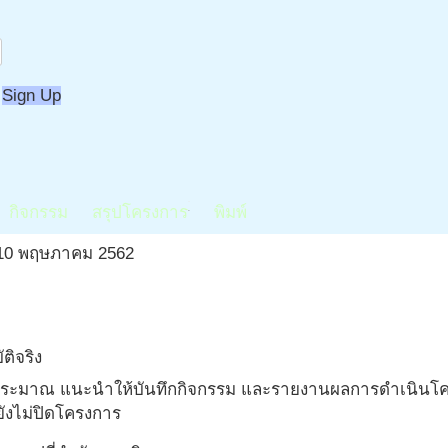
่น - กปท
าพตำบล LTC และกองทุนฟื้นฟูสมรรถภาพร
Sign Up
2
ssignment
assessment
print
กิจกรรม
สรุปโครงการ
พิมพ์
chevron_right
10 พฤษภาคม 2562
ติจริง
บประมาณ แนะนำให้บันทึกกิจกรรม และรายงานผลการดำเนินโคร
ยังไม่ปิดโครงการ