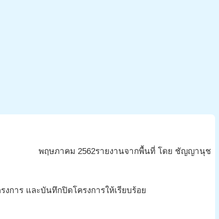
visi
ะดับจังหวัดผ่านกลไกพี่เลี้ยง 3
พฤษภาคม
2562
รายงานจากพื้นที่ โดย ชัญญานุช
งการ และบันทึกปิดโครงการให้เรียบร้อย