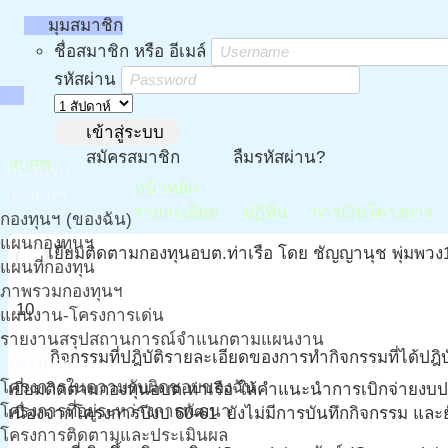
กองทุนสุขภาพตำบล - กองทุนหลักประกันสุขภาพท้องถิ
person
มุมสมาชิก
Owner Menu
ชื่อสมาชิก หรือ อีเมล์
directions_run
รหัสผ่าน
โครงการติดตามและสนับสนุนกองทุนสุขภ
apps
กองทุน จังหวัดสตูล ปีงบประมาณ 256
Menu
login
เข้าสู่ระบบ
person_add
restore
สมัครสมาชิก
ลืมรหัสผ่าน?
สปสช.
หน้าแรก
home
หน้าหลัก
กองทุนฯ
share
more_vert
find_in_page
event
attach_money
a
รายละเอียด
ปฏิทิน
การเงินโครงการ
กองทุนฯ (ของฉัน)
แผนกองทุนฯ
เยี่ยมติดตามกองทุนอบต.ท่าเรือ โดย ชัญญานุช พุ่มพวง
แผนที่กองทุน
ภาพรวมกองทุนฯ
10
แผนงาน-โครงการเด่น
รายงานสรุปสถานการณ์จำแนกตามแผนงาน
กิจกรรมที่ปฎิบัติ
รายละเอียดของการทำกิจกรรมที่ได้ปฎิบั
circle
โครงการ
โครงการในความรับผิดชอบของฉัน
เยี่ยมติดตามกองทุนอบต.ท่าเรือ ให้คำแนะนำการเบิกจ่ายง
โครงการที่อยู่ระหว่างการพัฒนา
เนื่องจากโครงการปีงบ 60-61 ยังไม่มีการบันทึกกิจกรรม และ
โครงการติดตามและประเมินผล