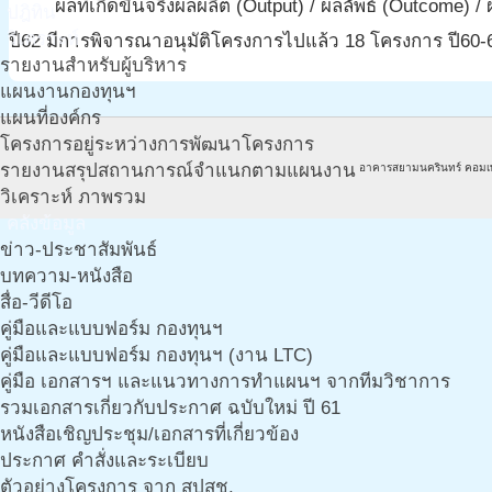
ผลที่เกิดขึ้นจริง
ผลผลิต (Output) / ผลลัพธ์ (Outcome) /
circle
ปฎิทิน
วิเคราะห์
ปี62 มีการพิจารณาอนุมัติโครงการไปแล้ว 18 โครงการ ปี60-
รายงานสำหรับผู้บริหาร
แผนงานกองทุนฯ
แผนที่องค์กร
โครงการอยู่ระหว่างการพัฒนาโครงการ
รายงานสรุปสถานการณ์จำแนกตามแผนงาน
อาคารสยามนครินทร์ คอมเ
วิเคราะห์ ภาพรวม
คลังข้อมูล
ข่าว-ประชาสัมพันธ์
บทความ-หนังสือ
สื่อ-วีดีโอ
คู่มือและแบบฟอร์ม กองทุนฯ
คู่มือและแบบฟอร์ม กองทุนฯ (งาน LTC)
คู่มือ เอกสารฯ และแนวทางการทำแผนฯ จากทีมวิชาการ
รวมเอกสารเกี่ยวกับประกาศ ฉบับใหม่ ปี 61
หนังสือเชิญประชุม/เอกสารที่เกี่ยวข้อง
ประกาศ คำสั่งและระเบียบ
ตัวอย่างโครงการ จาก สปสช.