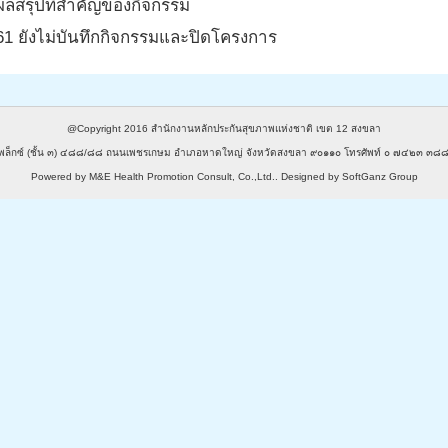
 ผลสรุปที่สำคัญของกิจกรรม
61 ยังไม่บันทึกกิจกรรมและปิดโครงการ
@Copyright 2016
สำนักงานหลักประกันสุขภาพแห่งชาติ เขต 12 สงขลา
พล็กซ์ (ชั้น ๓) ๔๘๘/๘๘ ถนนเพชรเกษม อำเภอหาดใหญ่ จังหวัดสงขลา ๙๐๑๑๐ โทรศัพท์ ๐ ๗๔๒๓ 
Powered by
M&E Health Promotion Consult, Co.,Ltd.
. Designed by
SoftGanz Group