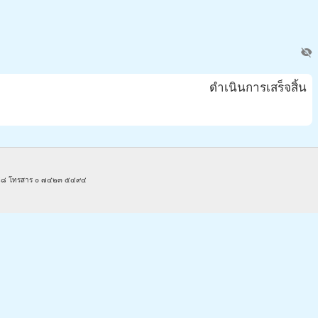
visibility_off
ดำเนินการเสร็จสิ้น
๓๘๘๘ โทรสาร ๐ ๗๔๒๓ ๕๔๙๔