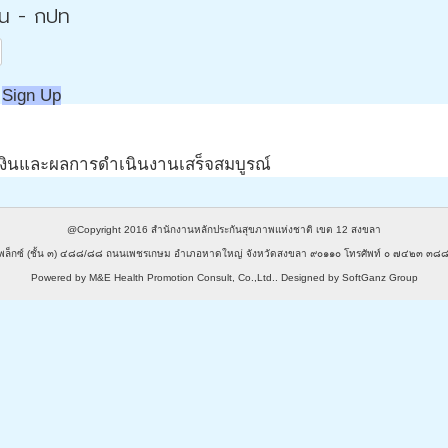
่น - กปท
Sign Up
รเงินและผลการดำเนินงานเสร็จสมบูรณ์
@Copyright 2016
สำนักงานหลักประกันสุขภาพแห่งชาติ เขต 12 สงขลา
พล็กซ์ (ชั้น ๓) ๔๘๘/๘๘ ถนนเพชรเกษม อำเภอหาดใหญ่ จังหวัดสงขลา ๙๐๑๑๐ โทรศัพท์ ๐ ๗๔๒๓ 
Powered by
M&E Health Promotion Consult, Co.,Ltd.
. Designed by
SoftGanz Group