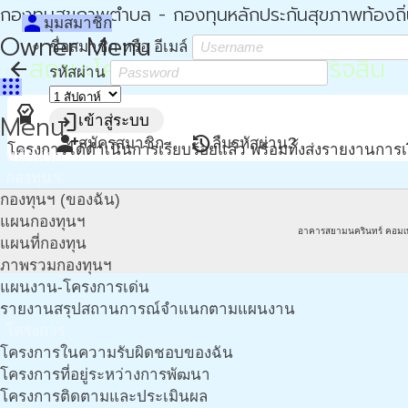
กองทุนสุขภาพตำบล - กองทุนหลักประกันสุขภาพท้องถิ
person
มุมสมาชิก
Owner Menu
ชื่อสมาชิก หรือ อีเมล์
สถานะโครงการ : ดำเนินการเสร็จสิ้น
arrow_back
รหัสผ่าน
apps
editor_choice
Menu
login
เข้าสู่ระบบ
person_add
restore
สมัครสมาชิก
ลืมรหัสผ่าน?
โครงการได้ดำเนินการเรียบร้อยแล้ว พร้อมทั้งส่งรายงานกา
หน้าแรก
กองทุนฯ
กองทุนฯ (ของฉัน)
แผนกองทุนฯ
อาคารสยามนครินทร์ คอมเ
แผนที่กองทุน
ภาพรวมกองทุนฯ
แผนงาน-โครงการเด่น
รายงานสรุปสถานการณ์จำแนกตามแผนงาน
โครงการ
โครงการในความรับผิดชอบของฉัน
โครงการที่อยู่ระหว่างการพัฒนา
โครงการติดตามและประเมินผล