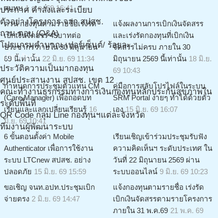
สมทบ
1 ก.ค. 69 16:41
ประกาศ คำสั่งและระเบียบ
ตัวอย่างโครงการ จาก สปสช.
ด่วน กองทุนตามรายชื่อเร่งรัด
แจ้งผลงานการเบิกเงินจัดสรร
ถาม-ตอบ (Q&A)
เบิกเงินจัดสรร 45บาทต่อ
และเร่งรัดกองทุนที่เบิกเงิน
โปรแกรมคำนวณ เปอร์เซ็นต์/ ร้อยละ
ประชากร ภายใน 30 มิถุนายน
จัดสรรไม่ครบ ภายใน 30
เกี่ยวกับเรา
69 นี้เท่านั้น
22 มิ.ย. 69 11:34
มิถุนายน 2569 นี้เท่านั้น
18 มิ.ย.
ประวัติความเป็นมากองทุน
69 10:43
ศูนย์ประสานงาน สปสช. เขต 12
กำหนดการประชุมตัวแทน CM
คู่มือการสลับโปรไฟล์ในระบบ
คณะทำงานธุรกรรมทางการเงินกองทุนหลักประกันสุขภาพใน
(Care Manager) เพื่อถอดบท
SRM Portal ง่ายๆ ทำได้ด้วยตัว
ระดับพื้นที่
เรียนและแลกเปลี่ยนเรียนรู้
16
เอง
15 มิ.ย. 69 16:07
QR Code กลุ่ม Line กองทุนฯแต่ละจังหวัด
มิ.ย. 69 10:41
ทีมงานผู้พัฒนาระบบ
6 ขั้นตอนตั้งค่า Mobile
เรียนเชิญเข้าร่วมประชุมรับฟัง
Authenticator เพื่อการใช้งาน
ความคิดเห็นฯ ระดับประเทศ ใน
ระบบ LTCnew สปสช. อย่าง
วันที่ 22 มิถุนายน 2569 ผ่าน
ปลอดภัย
15 มิ.ย. 69 15:59
ระบบออนไลน์
9 มิ.ย. 69 10:23
ขอเชิญ จนท.อปท.ประชุมเบิก
แจ้งกองทุนตามรายชื่อ เร่งรัด
จ่ายตรง
2 มิ.ย. 69 14:47
เบิกเงินจัดสรรตามรายโครงการ
ภายใน 31 พ.ค.69
21 พ.ค. 69