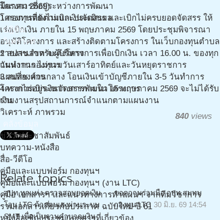
โครงการที่อยู่ระหว่างการพัฒนา
มีนาคม 2569)
โครงการติดตามและประเมินผล
1 กองทุนที่ยังไม่เบิกเงินจัดสรร และเบิกไม่ครบยอดจัดสรร ให้
ปฎิทิน
เร่งเบิกเงิน ภายใน 15 พฤษภาคม 2569 โดยประชุมพิจารณา
วิเคราะห์
อนุมัติโครงการ และสร้างติดตามโครงการ ในเว็บกองทุนตำบล
รายงานสำหรับผู้บริหาร
2 สปสช.เขต จะดึงโครงการเพื่อเบิกเงิน เวลา 16.00 น. ของทุก
แผนงานกองทุนฯ
วันทำการ ไม่รวมวันเสาร์อาทิตย์และวันหยุดราชการ
แผนที่องค์กร
3 สปสช.ส่วนกลาง โอนเงินเข้าบัญชีภายใน 3-5 วันทำการ
โครงการอยู่ระหว่างการพัฒนาโครงการ
4 หากไม่เบิกเงินจัดสรรภายใน 15 พฤษภาคม 2569 จะไม่ได้รับ
รายงานสรุปสถานการณ์จำแนกตามแผนงาน
เงิน
วิเคราะห์ ภาพรวม
840
views
คลังข้อมูล
ข่าว-ประชาสัมพันธ์
บทความ-หนังสือ
สื่อ-วีดีโอ
คู่มือและแบบฟอร์ม กองทุนฯ
Relate topics
คู่มือและแบบฟอร์ม กองทุนฯ (งาน LTC)
อปท.ทุกแห่ง ตรวจสอบยอดเงิน
ขอความร่วมมือ อปท.สมทบ
คู่มือ เอกสารฯ และแนวทางการทำแผนฯ จากทีมวิชาการ
โอน LTC ด้วยตนเองผ่านระบบ
กองทุน LTC
30 มิ.ย. 69 14:54
รวมเอกสารเกี่ยวกับประกาศ ฉบับใหม่ ปี 61
SMT เพื่อเป็นฐานคำนวณเงิน
หนังสือเชิญประชุม/เอกสารที่เกี่ยวข้อง