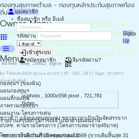
กองทุนสุขภาพตำบล - กองทุนหลักประกันสุขภาพท้อง
person
ถิ่น - กปท
มุมสมาชิก
ชื่อสมาชิก หรือ อีเมล์
Owner Menu
ข่าวดี ขยายเวลาขอรับเงินจัดสรร ตาม
รายโครงการ(โครงการเหมาจ่าย45บาท)
Sign
visibility_off
apps
รหัสผ่าน
จาก สปสช. ภายใต้กรอบวงเงินเดิม
Up
menu
ขยายเวลาไปจนถึง 15 พฤษภาคม 2569
login
เข้าสู่ระบบ
Menu
person_add
restore
สมัครสมาชิก
ลืมรหัสผ่าน?
qr_code
หน้าหลัก
Story
230612
Sign in
หน้าแรก
by
TIdarat-2424
( IP : 159...29 )
|
Tags :
ข่าวสาร-
@2 เม.ย. 69 13:37
กองทุนฯ
ประชาสัมพันธ์
กองทุนฯ (ของฉัน)
แผนกองทุนฯ
แผนที่กองทุน
ภาพรวมกองทุนฯ
แผนงาน-โครงการเด่น
ข่าวดี !! แจ้งกองทุนทุกแห่ง ขยายเวลาเบิกเงินจัดสรรจาก
รายงานสรุปสถานการณ์จำแนกตามแผนงาน
สปสช. ตามรายโครงการ (โครงการเหมาจ่าย45บาท)
โครงการ
โครงการในความรับผิดชอบของฉัน
-ขยายเวลาถึงวันที่ 15 พฤษภาคม 2569 (จากเดิมสิ้นสุด 31