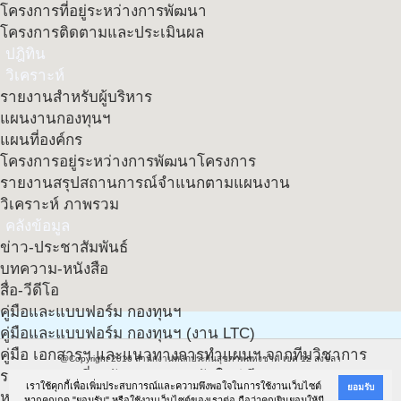
โครงการที่อยู่ระหว่างการพัฒนา
โครงการติดตามและประเมินผล
ปฎิทิน
วิเคราะห์
รายงานสำหรับผู้บริหาร
แผนงานกองทุนฯ
แผนที่องค์กร
โครงการอยู่ระหว่างการพัฒนาโครงการ
รายงานสรุปสถานการณ์จำแนกตามแผนงาน
วิเคราะห์ ภาพรวม
คลังข้อมูล
ข่าว-ประชาสัมพันธ์
บทความ-หนังสือ
สื่อ-วีดีโอ
คู่มือและแบบฟอร์ม กองทุนฯ
คู่มือและแบบฟอร์ม กองทุนฯ (งาน LTC)
คู่มือ เอกสารฯ และแนวทางการทำแผนฯ จากทีมวิชาการ
@Copyright 2016
สำนักงานหลักประกันสุขภาพแห่งชาติ เขต 12 สงขลา
รวมเอกสารเกี่ยวกับประกาศ ฉบับใหม่ ปี 61
อาคารสยามนครินทร์ คอมเพล็กซ์ (ชั้น ๓) ๔๘๘/๘๘ ถนนเพชรเกษม อำเภอหาดใหญ่ จังหวัดสงขลา
เราใช้คุกกี้เพื่อเพิ่มประสบการณ์และความพึงพอใจในการใช้งานเว็บไซต์
ยอมรับ
หนังสือเชิญประชุม/เอกสารที่เกี่ยวข้อง
หากคุณกด "ยอมรับ" หรือใช้งานเว็บไซต์ของเราต่อ ถือว่าคุณยินยอมให้มี