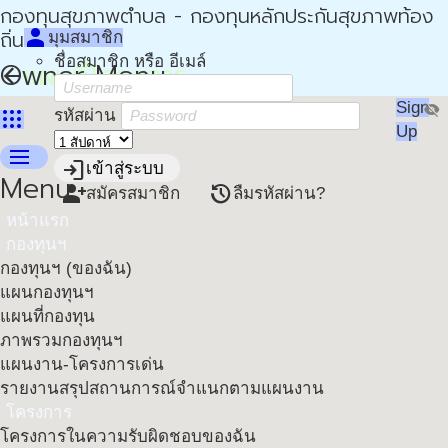
กองทุนสุขภาพตำบล - กองทุนหลักประกันสุขภาพท้อง
person
ถิ่น - กปท
มุมสมาชิก
ชื่อสมาชิก หรือ อีเมล์
Owner Menu
แผนที่โครงการ
arrow_back
Sign
visibility_off
apps
รหัสผ่าน
Up
menu
login
เข้าสู่ระบบ
Menu
person_add
restore
สมัครสมาชิก
ลืมรหัสผ่าน?
หน้าแรก
กองทุนฯ
กองทุนฯ (ของฉัน)
แผนกองทุนฯ
แผนที่กองทุน
ภาพรวมกองทุนฯ
แผนงาน-โครงการเด่น
รายงานสรุปสถานการณ์จำแนกตามแผนงาน
โครงการ
โครงการในความรับผิดชอบของฉัน