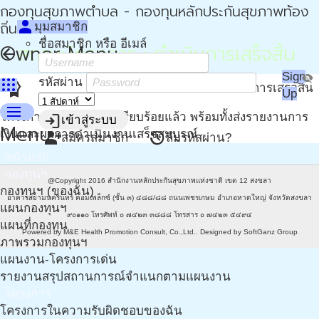
กองทุนสุขภาพตำบล - กองทุนหลักประกันสุขภาพท้อง
person
ถิ่น - กปท
มุมสมาชิก
ชื่อสมาชิก หรือ อีเมล์
Owner Menu
สถานะโครงการ : ดำเนินการเสร็จสิ้น
arrow_back
Sign
visibility_off
apps
รหัสผ่าน
editor_choice
ดำเนินการเสร็จสิ้น
Up
menu
โครงการได้ดำเนินการเรียบร้อยแล้ว พร้อมทั้งส่งรายงานการ
login
เข้าสู่ระบบ
Menu
เงินและผลการดำเนินงานเสร็จสมบูรณ์
person_add
restore
สมัครสมาชิก
ลืมรหัสผ่าน?
หน้าแรก
กองทุนฯ
@Copyright 2016
สำนักงานหลักประกันสุขภาพแห่งชาติ เขต 12 สงขลา
กองทุนฯ (ของฉัน)
อาคารสยามนครินทร์ คอมเพล็กซ์ (ชั้น ๓) ๔๘๘/๘๘ ถนนเพชรเกษม อำเภอหาดใหญ่ จังหวัดสงขลา
แผนกองทุนฯ
๙๐๑๑๐ โทรศัพท์ ๐ ๗๔๒๓ ๓๘๘๘ โทรสาร ๐ ๗๔๒๓ ๕๔๙๔
แผนที่กองทุน
Powered by
M&E Health Promotion Consult, Co.,Ltd.
. Designed by
SoftGanz Group
ภาพรวมกองทุนฯ
แผนงาน-โครงการเด่น
รายงานสรุปสถานการณ์จำแนกตามแผนงาน
โครงการ
โครงการในความรับผิดชอบของฉัน