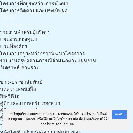
โครงการที่อยู่ระหว่างการพัฒนา
โครงการติดตามและประเมินผล
ปฎิทิน
วิเคราะห์
รายงานสำหรับผู้บริหาร
แผนงานกองทุนฯ
แผนที่องค์กร
โครงการอยู่ระหว่างการพัฒนาโครงการ
รายงานสรุปสถานการณ์จำแนกตามแผนงาน
วิเคราะห์ ภาพรวม
คลังข้อมูล
ข่าว-ประชาสัมพันธ์
บทความ-หนังสือ
สื่อ-วีดีโอ
คู่มือและแบบฟอร์ม กองทุนฯ
คู่มือและแบบฟอร์ม กองทุนฯ (งาน LTC)
เราใช้คุกกี้เพื่อเพิ่มประสบการณ์และความพึงพอใจในการใช้งานเว็บไซต์
ยอมรับ
คู่มือ เอกสารฯ และแนวทางการทำแผนฯ จากทีมวิชาการ
หากคุณกด "ยอมรับ" หรือใช้งานเว็บไซต์ของเราต่อ ถือว่าคุณยินยอมให้มี
รวมเอกสารเกี่ยวกับประกาศ ฉบับใหม่ ปี 61
การใช้งานคุกกี้
อ่านต่อ
หนังสือเชิญประชุม/เอกสารที่เกี่ยวข้อง