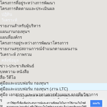
โครงการที่อยู่ระหว่างการพัฒนา
โครงการติดตามและประเมินผล
ปฎิทิน
วิเคราะห์
รายงานสำหรับผู้บริหาร
แผนงานกองทุนฯ
แผนที่องค์กร
โครงการอยู่ระหว่างการพัฒนาโครงการ
รายงานสรุปสถานการณ์จำแนกตามแผนงาน
วิเคราะห์ ภาพรวม
คลังข้อมูล
ข่าว-ประชาสัมพันธ์
บทความ-หนังสือ
สื่อ-วีดีโอ
คู่มือและแบบฟอร์ม กองทุนฯ
คู่มือและแบบฟอร์ม กองทุนฯ (งาน LTC)
คู่มือ เอกสารฯ และแนวทางการทำแผนฯ จากทีมวิชาการ
@Copyright 2016
สำนักงานหลักประกันสุขภาพแห่งชาติ เขต 12 สงขลา
รวมเอกสารเกี่ยวกับประกาศ ฉบับใหม่ ปี 61
อาคารสยามนครินทร์ คอมเพล็กซ์ (ชั้น ๓) ๔๘๘/๘๘ ถนนเพชรเกษม อำเภอหาดใหญ่ จังหวัดสงขลา
เราใช้คุกกี้เพื่อเพิ่มประสบการณ์และความพึงพอใจในการใช้งานเว็บไซต์
ยอมรับ
หนังสือเชิญประชุม/เอกสารที่เกี่ยวข้อง
หากคุณกด "ยอมรับ" หรือใช้งานเว็บไซต์ของเราต่อ ถือว่าคุณยินยอมให้มี