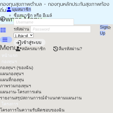
กองทุนสุขภาพตำบล - กองทุนหลักประกันสุขภาพท้อง
person
ถิ่น - กปท
มุมสมาชิก
ชื่อสมาชิก หรือ อีเมล์
Owner Menu
แผนที่โครงการ
arrow_back
Sign
visibility_off
apps
รหัสผ่าน
Up
menu
login
เข้าสู่ระบบ
Menu
person_add
restore
สมัครสมาชิก
ลืมรหัสผ่าน?
หน้าแรก
กองทุนฯ
กองทุนฯ (ของฉัน)
แผนกองทุนฯ
แผนที่กองทุน
ภาพรวมกองทุนฯ
แผนงาน-โครงการเด่น
รายงานสรุปสถานการณ์จำแนกตามแผนงาน
โครงการ
โครงการในความรับผิดชอบของฉัน