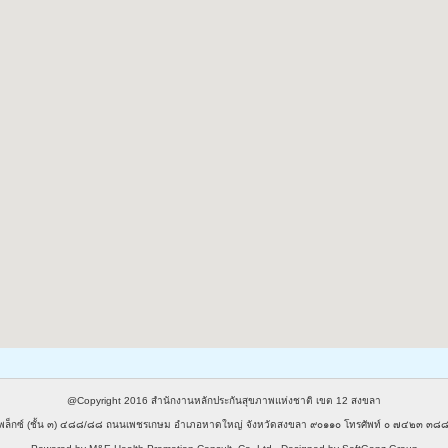
@Copyright 2016
สำนักงานหลักประกันสุขภาพแห่งชาติ เขต 12 สงขลา
พล็กซ์ (ชั้น ๓) ๔๘๘/๘๘ ถนนเพชรเกษม อำเภอหาดใหญ่ จังหวัดสงขลา ๙๐๑๑๐ โทรศัพท์ ๐ ๗๔๒๓ 