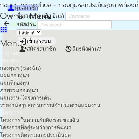
กองทุนสุขภาพตำบล - กองทุนหลักประกันสุขภาพท้องถิ
person
มุมสมาชิก
Owner Menu
ชื่อสมาชิก หรือ อีเมล์
แผนที่โครงการ
arrow_back
รหัสผ่าน
apps
Menu
login
เข้าสู่ระบบ
person_add
restore
สมัครสมาชิก
ลืมรหัสผ่าน?
หน้าแรก
กองทุนฯ
กองทุนฯ (ของฉัน)
แผนกองทุนฯ
แผนที่กองทุน
ภาพรวมกองทุนฯ
แผนงาน-โครงการเด่น
รายงานสรุปสถานการณ์จำแนกตามแผนงาน
โครงการ
โครงการในความรับผิดชอบของฉัน
โครงการที่อยู่ระหว่างการพัฒนา
โครงการติดตามและประเมินผล