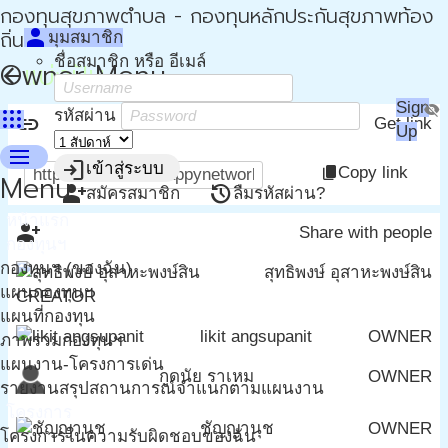
กองทุนสุขภาพตำบล - กองทุนหลักประกันสุขภาพท้อง
person
ถิ่น - กปท
มุมสมาชิก
ชื่อสมาชิก หรือ อีเมล์
Owner Menu
แบ่งปัน
arrow_back
Sign
visibility_off
apps
รหัสผ่าน
link
Get link
Up
menu
login
เข้าสู่ระบบ
Copy link
content_copy
Menu
person_add
restore
สมัครสมาชิก
ลืมรหัสผ่าน?
หน้าแรก
person_add_alt
Share with people
กองทุนฯ
กองทุนฯ (ของฉัน)
สุทธิพงษ์ อุสาหะพงษ์สิน
แผนกองทุนฯ
CREATOR
แผนที่กองทุน
likit angsupanit
OWNER
ภาพรวมกองทุนฯ
แผนงาน-โครงการเด่น
กูดนัย ราเหม
OWNER
รายงานสรุปสถานการณ์จำแนกตามแผนงาน
โครงการ
ชัญญานุช
OWNER
โครงการในความรับผิดชอบของฉัน