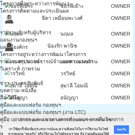
โครงการที่อยู่ระหว่างการพัฒนา
ซอร์ฟีเย๊าะ
OWNER
โครงการติดตามและประเมินผล
ปฎิทิน
ธิดา เหมือนพะวงศ์
OWNER
วิเคราะห์
รายงานสำหรับผู้บริหาร
นฤมล
OWNER
แผนงานกองทุนฯ
น้องรัก พานิช
OWNER
แผนที่องค์กร
โครงการอยู่ระหว่างการพัฒนาโครงการ
รายงานสรุปสถานการณ์จำแนกตามแผนงาน
มณฑา นวลดำ
OWNER
วิเคราะห์ ภาพรวม
วรวิทย์
OWNER
คลังข้อมูล
ข่าว-ประชาสัมพันธ์
สุมาลี โอมณี
OWNER
บทความ-หนังสือ
สื่อ-วีดีโอ
อนัญญา
OWNER
คู่มือและแบบฟอร์ม กองทุนฯ
คู่มือและแบบฟอร์ม กองทุนฯ (งาน LTC)
คู่มือ เอกสารฯ และแนวทางการทำแผนฯ จากทีมวิชาการ
@Copyright 2016
สำนักงานหลักประกันสุขภาพแห่งชาติ เขต 12 สงขลา
รวมเอกสารเกี่ยวกับประกาศ ฉบับใหม่ ปี 61
อาคารสยามนครินทร์ คอมเพล็กซ์ (ชั้น ๓) ๔๘๘/๘๘ ถนนเพชรเกษม อำเภอหาดใหญ่ จังหวัดสงขลา
เราใช้คุกกี้เพื่อเพิ่มประสบการณ์และความพึงพอใจในการใช้งานเว็บไซต์
ยอมรับ
หนังสือเชิญประชุม/เอกสารที่เกี่ยวข้อง
หากคุณกด "ยอมรับ" หรือใช้งานเว็บไซต์ของเราต่อ ถือว่าคุณยินยอมให้มี
๙๐๑๑๐ โทรศัพท์ ๐ ๗๔๒๓ ๓๘๘๘ โทรสาร ๐ ๗๔๒๓ ๕๔๙๔