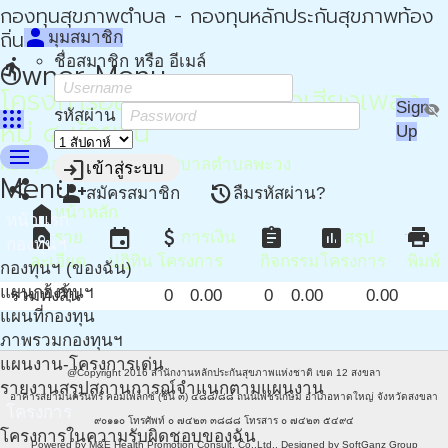
กองทุนสุขภาพตำบล - กองทุนหลักประกันสุขภาพท้อง
person
ถิ่น - กปท
มุมสมาชิก
ชื่อสมาชิก หรือ อีเมล์
directions_run
Owner Menu
โครงการออกกำลังกายด้วงเสียงเพลง
Sign
visibility_off
apps
รหัสผ่าน
หมู่ ๔ ห้วยขัน
Up
menu
กองทุนสุขภาพตำบล เทศบาลตำบลพะวง
login
เข้าสู่ระบบ
Menu
share
more_vert
person_add
restore
สมัครสมาชิก
ลืมรหัสผ่าน?
home
หน้าหลัก
หน้าแรก
find_in_page
event
attach_money
assignment
assessment
print
ราย
การเงิน
สรุป
กองทุนฯ
ละเอียด
ปฏิทิน
โครงการ
กิจกรรม
โครงการ
พิมพ์
กองทุนฯ (ของฉัน)
แผนกองทุนฯ
รวมทั้งสิ้น
0
0.00
0
0.00
0.00
แผนที่กองทุน
ภาพรวมกองทุนฯ
แผนงาน-โครงการเด่น
@Copyright 2016
สำนักงานหลักประกันสุขภาพแห่งชาติ เขต 12 สงขลา
รายงานสรุปสถานการณ์จำแนกตามแผนงาน
อาคารสยามนครินทร์ คอมเพล็กซ์ (ชั้น ๓) ๔๘๘/๘๘ ถนนเพชรเกษม อำเภอหาดใหญ่ จังหวัดสงขลา
โครงการ
๙๐๑๑๐ โทรศัพท์ ๐ ๗๔๒๓ ๓๘๘๘ โทรสาร ๐ ๗๔๒๓ ๕๔๙๔
โครงการในความรับผิดชอบของฉัน
Powered by
M&E Health Promotion Consult, Co.,Ltd.
. Designed by
SoftGanz Group