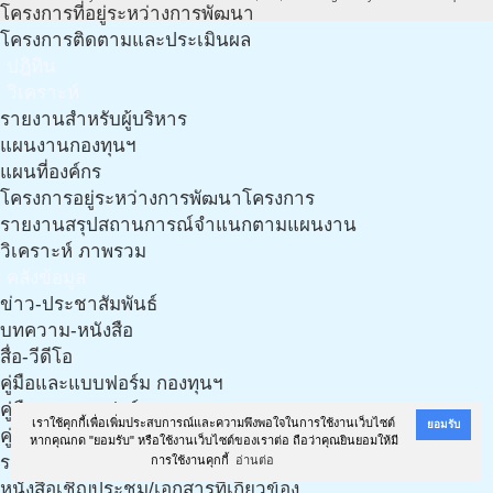
โครงการที่อยู่ระหว่างการพัฒนา
โครงการติดตามและประเมินผล
ปฎิทิน
วิเคราะห์
รายงานสำหรับผู้บริหาร
แผนงานกองทุนฯ
แผนที่องค์กร
โครงการอยู่ระหว่างการพัฒนาโครงการ
รายงานสรุปสถานการณ์จำแนกตามแผนงาน
วิเคราะห์ ภาพรวม
คลังข้อมูล
ข่าว-ประชาสัมพันธ์
บทความ-หนังสือ
สื่อ-วีดีโอ
คู่มือและแบบฟอร์ม กองทุนฯ
คู่มือและแบบฟอร์ม กองทุนฯ (งาน LTC)
เราใช้คุกกี้เพื่อเพิ่มประสบการณ์และความพึงพอใจในการใช้งานเว็บไซต์
ยอมรับ
คู่มือ เอกสารฯ และแนวทางการทำแผนฯ จากทีมวิชาการ
หากคุณกด "ยอมรับ" หรือใช้งานเว็บไซต์ของเราต่อ ถือว่าคุณยินยอมให้มี
รวมเอกสารเกี่ยวกับประกาศ ฉบับใหม่ ปี 61
การใช้งานคุกกี้
อ่านต่อ
หนังสือเชิญประชุม/เอกสารที่เกี่ยวข้อง