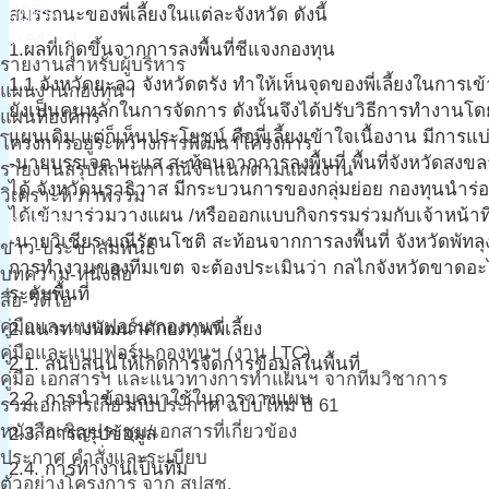
ปฎิทิน
สมรรถนะของพี่เลี้ยงในแต่ละจังหวัด ดังนี้
วิเคราะห์
1.ผลที่เกิดขึ้นจากการลงพื้นที่ชีแจงกองทุน
รายงานสำหรับผู้บริหาร
1.1.จังหวัดยะลา จังหวัดตรัง ทำให้เห็นจุดของพี่เลี้ยงในก
แผนงานกองทุนฯ
ยังเป็นคนหลักในการจัดการ ดังนั้นจึงได้ปรับวิธีการทำงานโดย
แผนที่องค์กร
แผนเดิม แต่ก็เห็นประโยชน์ คือพี่เลี้ยงเข้าใจเนื้องาน มีก
โครงการอยู่ระหว่างการพัฒนาโครงการ
-นายบรรเจต นะแส สะท้อนจากการลงพื้นที่ พื้นที่จังหวัดสงขลา
รายงานสรุปสถานการณ์จำแนกตามแผนงาน
ได้ จังหวัดนราธิวาส มีกระบวนการของกลุ่มย่อย กองทุนนำร่องไ
วิเคราะห์ ภาพรวม
ได้เข้ามาร่วมวางแผน /หรือออกแบบกิจกรรมร่วมกับเจ้าหน้า
คลังข้อมูล
-นายวิเชียร มณีรัตนโชติ สะท้อนจากการลงพื้นที่ จังหวัดพัทลุง 
ข่าว-ประชาสัมพันธ์
การทำงานของทีมเขต จะต้องประเมินว่า กลไกจังหวัดขาดอะไ
บทความ-หนังสือ
ระดับพื้นที่
สื่อ-วีดีโอ
คู่มือและแบบฟอร์ม กองทุนฯ
2.แนวทางพัฒนาศักยภาพพี่เลี้ยง
คู่มือและแบบฟอร์ม กองทุนฯ (งาน LTC)
2.1. สนับสนุนให้เกิดการจัดการข้อมูลในพื้นที่
คู่มือ เอกสารฯ และแนวทางการทำแผนฯ จากทีมวิชาการ
2.2. การนำข้อมูลมาใช้ในการวางแผน
รวมเอกสารเกี่ยวกับประกาศ ฉบับใหม่ ปี 61
หนังสือเชิญประชุม/เอกสารที่เกี่ยวข้อง
2.3. การสรุปข้อมูล
ประกาศ คำสั่งและระเบียบ
2.4. การทำงานเป็นทีม
ตัวอย่างโครงการ จาก สปสช.