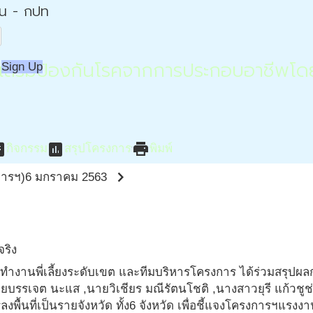
่น - กปท
ริมป้องกันโรคจากการประกอบอาชีพโดย
Sign Up
ment
assessment
print
กิจกรรม
สรุปโครงการ
พิมพ์
chevron_right
ารฯ)
6 มกราคม 2563
จริง
านพี่เลี้ยงระดับเขต และทีมบริหารโครงการ ได้ร่วมสรุปผลการ
,นายบรรเจต นะแส ,นายวิเชียร มณีรัตนโชติ ,นางสาวยุรี แก้
้นที่เป็นรายจังหวัด ทั้ง6 จังหวัด เพื่อชี้แจงโครงการฯแรง