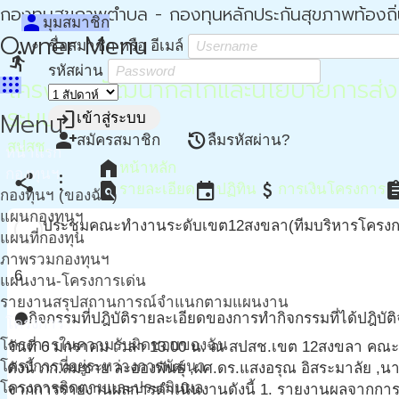
กองทุนสุขภาพตำบล - กองทุนหลักประกันสุขภาพท้องถิ
person
มุมสมาชิก
Owner Menu
ชื่อสมาชิก หรือ อีเมล์
directions_run
รหัสผ่าน
โครงการพัฒนากลไกและนโยบายการส่งเส
apps
ระบบ
Menu
login
เข้าสู่ระบบ
person_add
restore
สมัครสมาชิก
ลืมรหัสผ่าน?
สปสช.
หน้าแรก
home
หน้าหลัก
กองทุนฯ
share
more_vert
find_in_page
event
attach_money
assign
รายละเอียด
ปฏิทิน
การเงินโครงการ
กองทุนฯ (ของฉัน)
แผนกองทุนฯ
ประชุมคณะทำงานระดับเขต12สงขลา(ทีมบริหารโครงก
แผนที่กองทุน
ภาพรวมกองทุนฯ
6
แผนงาน-โครงการเด่น
รายงานสรุปสถานการณ์จำแนกตามแผนงาน
กิจกรรมที่ปฎิบัติ
รายละเอียดของการทำกิจกรรมที่ได้ปฎิบัติ
circle
โครงการ
โครงการในความรับผิดชอบของฉัน
วันที่ 6 มกราคม เวลา 13.00 น. ณ สปสช.เขต 12สงขลา คณะทำง
โครงการที่อยู่ระหว่างการพัฒนา
ดังนี้ ภก.สมชาย ละอองพันธุ์ ,ผศ.ดร.แสงอรุณ อิสระมาลัย 
โครงการติดตามและประเมินผล
จากการรายงานผลการดำเนินงานดังนี้ 1. รายงานผลจากการลงพื