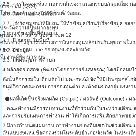
2.5. การวิเคราะห์สถานการณ์แรงงานนอกระบบ/กลุ่มเสี่ยง 
ถาม-ตอบ (Q&A)
โปรแกรมคำนวณ เปอร์เซ็นต์/ ร้อยละ
2.6. ติดตามอย่างใกล้ชิด
เกี่ยวกับเรา
2.7. เร่งรัดชุมชนให้มีแผน ให้ทำข้อมูลเรียนรู้เรื่องข้อมูล อสอ
ประวัติความเป็นมากองทุน
3.เกณฑ์ของพื้นที่ต้นแบบ
ศูนย์ประสานงาน สปสช. เขต 12
3.1. มี อสอช. ในพื้นที่
คณะทำงานธุรกรรมทางการเงินกองทุนหลักประกันสุขภาพในระดั
QR Code กลุ่ม Line กองทุนฯแต่ละจังหวัด
3.2. มีข้อมูล
ทีมงานผู้พัฒนาระบบ
3.3. มีแผนสุขภาพตำบล
4.หลักสูตร อสอช.(พัฒนาโดยอาจารย์แสงอรุณ) โดยมีกลุ่มเป้า
ดังนั้นกิจกรรมในเดือนถัดไป มค.-กพ.63 จัดให้มีประชุมกลไกจังหว
อนุมัติจากคณะกรรมการกองทุนตำบล /ตัวตนของกลุ่มแรงงาน คือ
ผลที่เกิดขึ้นจริง
ผลผลิต (Output) / ผลลัพธ์ (Outcome) / ผ
circle
1.คณะทำงานมีการทบทวนงานที่ทำร่วมกันในระหว่างเดือน สค.-ธค
และการปรับแผนการทำงาน ทำให้เกิดการเสริมศักยภาพของกล
2.มีการกำหนดแผนงาน การทำงานของทีมเขตในช่วงเดือน มค.-กพ
ต้นแบบ35แห่ง,ข้อตกลงร่วมในระดับอำเภอ/จังหวัด ในประเด